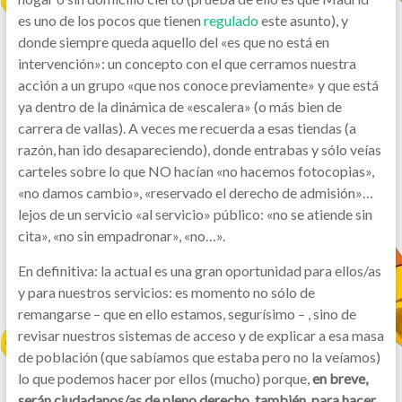
es uno de los pocos que tienen
regulado
este asunto), y
donde siempre queda aquello del «es que no está en
intervención»: un concepto con el que cerramos nuestra
acción a un grupo «que nos conoce previamente» y que está
ya dentro de la dinámica de «escalera» (o más bien de
carrera de vallas). A veces me recuerda a esas tiendas (a
razón, han ido desapareciendo), donde entrabas y sólo veías
carteles sobre lo que NO hacían «no hacemos fotocopias»,
«no damos cambio», «reservado el derecho de admisión»…
lejos de un servicio «al servicio» público: «no se atiende sin
cita», «no sin empadronar», «no…».
En definitiva: la actual es una gran oportunidad para ellos/as
y para nuestros servicios: es momento no sólo de
remangarse – que en ello estamos, segurísimo – , sino de
revisar nuestros sistemas de acceso y de explicar a esa masa
de población (que sabíamos que estaba pero no la veíamos)
lo que podemos hacer por ellos (mucho) porque,
en breve,
serán ciudadanos/as de pleno derecho, también, para hacer