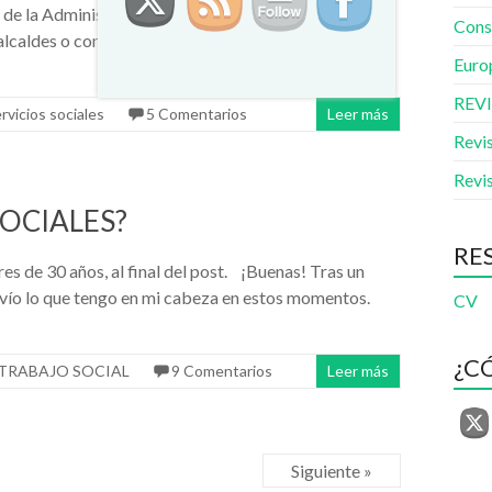
Ley de la Administración Local. (VER NOTICIA) Una
Conse
alcaldes o concejales… pero que en Servicios Sociales
Euro
REV
rvicios sociales
5 Comentarios
Leer más
Revi
Revi
SOCIALES?
RE
de 30 años, al final del post. ¡Buenas! Tras un
nvío lo que tengo en mi cabeza en estos momentos.
CV
¿C
TRABAJO SOCIAL
9 Comentarios
Leer más
Siguiente »