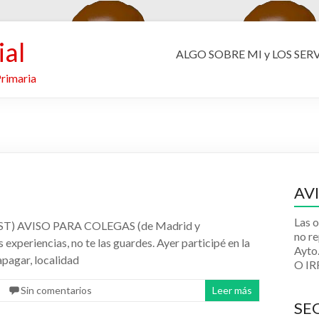
ial
ALGO SOBRE MI y LOS SER
Primaria
AV
Las o
T) AVISO PARA COLEGAS (de Madrid y
no re
xperiencias, no te las guardes. Ayer participé en la
Ayt
apagar, localidad
O I
Sin comentarios
Leer más
SE