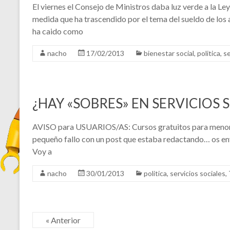
El viernes el Consejo de Ministros daba luz verde a la 
medida que ha trascendido por el tema del sueldo de los 
ha caido como
nacho
17/02/2013
bienestar social
,
politica
,
se
¿HAY «SOBRES» EN SERVICIOS 
AVISO para USUARIOS/AS: Cursos gratuitos para menores 
pequeño fallo con un post que estaba redactando… os e
Voy a
nacho
30/01/2013
politica
,
servicios sociales
,
« Anterior