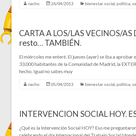
nacho
26/04/2013
bienestar social
,
politica
,
se
CARTA A LOS/LAS VECINOS/AS 
resto… TAMBIÉN.
El miércoles me enteré. El jueves (ayer) se iba a aprobar
33.000 habitantes de la Comunidad de Madrid, la EXTER
hecho. Igual no sabes muy
nacho
05/04/2013
bienestar social
,
politica
,
se
INTERVENCION SOCIAL HOY. E
¿Qué es la Intervención Social HOY? Eso me preguntaro
celebrando el día internacional del Trabajo Social (dond