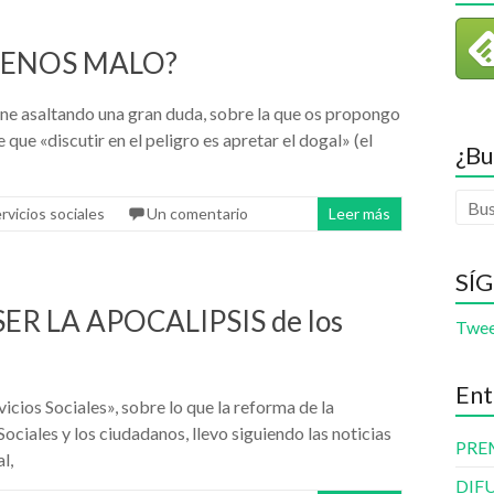
MENOS MALO?
ne asaltando una gran duda, sobre la que os propongo
 que «discutir en el peligro es apretar el dogal» (el
¿Bu
rvicios sociales
Un comentario
Leer más
SÍ
R LA APOCALIPSIS de los
Twee
Ent
cios Sociales», sobre lo que la reforma de la
ociales y los ciudadanos, llevo siguiendo las noticias
PRE
al,
DIF