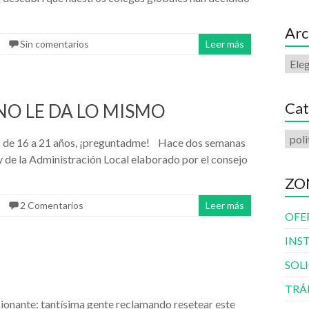
Arc
Sin comentarios
Leer más
Cat
NO LE DA LO MISMO
s de 16 a 21 años, ¡preguntadme! Hace dos semanas
y de la Administración Local elaborado por el consejo
ZO
2 Comentarios
Leer más
OFE
INS
SOL
TRÁ
nante: tantísima gente reclamando resetear este