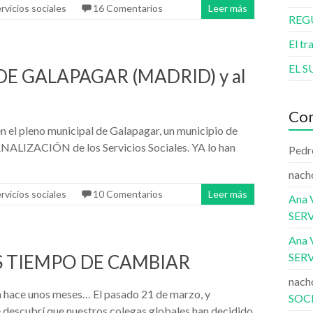
rvicios sociales
16 Comentarios
Leer más
REG
El tr
EL S
DE GALAPAGAR (MADRID) y al
Com
 en el pleno municipal de Galapagar, un municipio de
NALIZACIÓN de los Servicios Sociales. YA lo han
Pedr
nach
rvicios sociales
10 Comentarios
Leer más
Ana V
SERV
Ana V
SERV
S TIEMPO DE CAMBIAR
nach
n hace unos meses… El pasado 21 de marzo, y
SOC
e descubrí que nuestros colegas globales han decidido