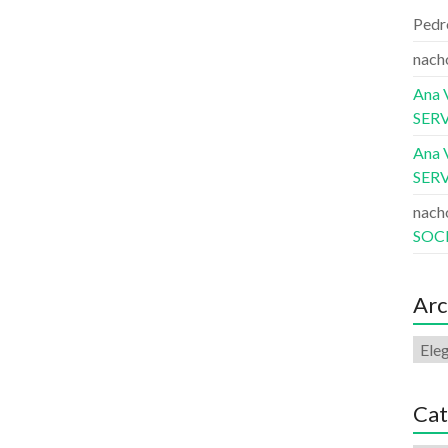
Pedr
nach
Ana V
SERV
Ana V
SERV
nach
SOC
Arc
Cat