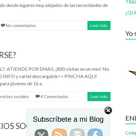
TRA
do desde lugares muy alejados de las necesidades de
¿QU
Sin comentarios
Leer más
Yo 
RSE?
ATIENDE POR EMAIL ¡800 visitas en un mes! No
án mal) INFO y cartel descargable>> PINCHA AQUI
para jóvenes de 16 a
rvicios sociales
4 Comentarios
Leer más
EN
Subscríbete a mi Blog
IOS SOCIALES
Cole