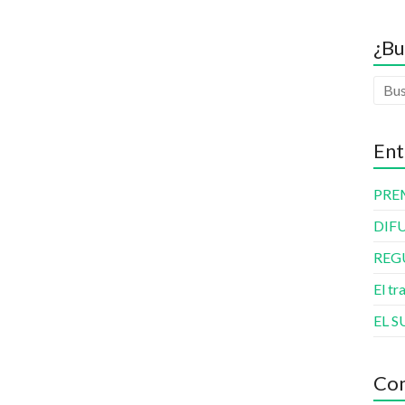
¿Bu
Ent
PRE
DIF
REG
El tr
EL S
Com