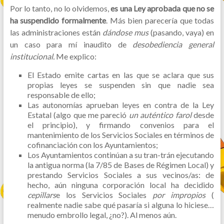
Por lo tanto, no lo olvidemos,
es una Ley aprobada que no se
ha suspendido formalmente
. Más bien parecería que todas
las administraciones están
dándose mus
(pasando, vaya) en
un caso para mí inaudito de
desobediencia general
institucional.
Me explico:
El Estado emite cartas en las que se aclara que sus
propias leyes se suspenden sin que nadie sea
responsable de ello;
Las autonomías aprueban leyes en contra de la Ley
Estatal (algo que me pareció
un auténtico farol
desde
el principio), y firmando convenios para el
mantenimiento de los Servicios Sociales en términos de
cofinanciación con los Ayuntamientos;
Los Ayuntamientos continúan a su tran-trán ejecutando
la antigua norma (la 7/85 de Bases de Régimen Local) y
prestando Servicios Sociales a sus vecinos/as: de
hecho, aún ninguna corporación local ha decidido
cepillars
e los Servicios Sociales
por impropios
(
realmente nadie sabe qué pasaría si alguna lo hiciese…
menudo embrollo legal, ¿no?). Al menos aún.