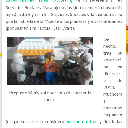
Administración Local (27/2013)
en lo referente a los
Servicios Sociales. Para ajenos/as (lo entenderán hasta mis
hijos): esta ley es a los Servicios Sociales y la ciudadanía, lo
que la Estrella de la Muerte a los planetas y a sus habitantes
(por usar un símil actual: Star Wars).
De
hecho,
tras su
aprobaci
ón en
diciembr
e de
2013,
Pregunta Miniyo si podremos despertar la
muchos/a
fuerza
s
entramos
en pánico
(el que suscribe lo consideró
«un meteorito»
) y desde las