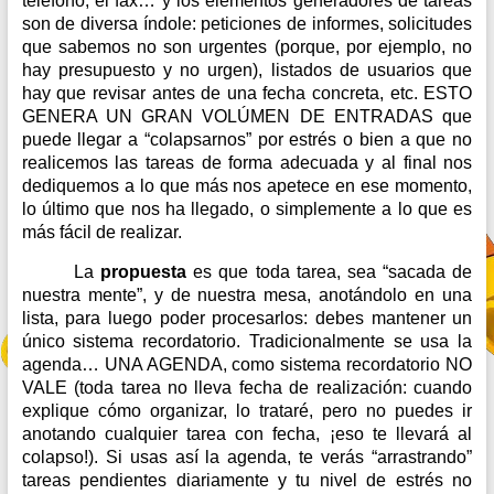
teléfono, el fax… y los elementos generadores de tareas
son de diversa índole: peticiones de informes, solicitudes
que sabemos no son urgentes (porque, por ejemplo, no
hay presupuesto y no urgen), listados de usuarios que
hay que revisar antes de una fecha concreta, etc. ESTO
GENERA UN GRAN VOLÚMEN DE ENTRADAS que
puede llegar a “colapsarnos” por estrés o bien a que no
realicemos las tareas de forma adecuada y al final nos
dediquemos a lo que más nos apetece en ese momento,
lo último que nos ha llegado, o simplemente a lo que es
más fácil de realizar.
La
propuesta
es que toda tarea, sea “sacada de
nuestra mente”, y de nuestra mesa, anotándolo en una
lista, para luego poder procesarlos: debes mantener un
único sistema recordatorio. Tradicionalmente se usa la
agenda… UNA AGENDA, como sistema recordatorio NO
VALE (toda tarea no lleva fecha de realización: cuando
explique cómo organizar, lo trataré, pero no puedes ir
anotando cualquier tarea con fecha, ¡eso te llevará al
colapso!). Si usas así la agenda, te verás “arrastrando”
tareas pendientes diariamente y tu nivel de estrés no